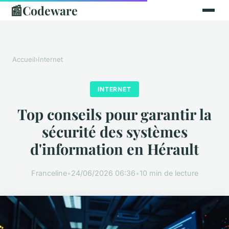
📰
Codeware
Accueil
›
Internet
INTERNET
Top conseils pour garantir la
sécurité des systèmes
d'information en Hérault
Franceline
•
24/06/2026 06:36
•
10 min de lecture