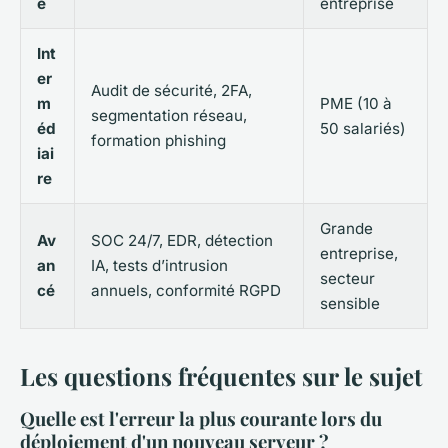
e
entreprise
Int
er
Audit de sécurité, 2FA,
m
PME (10 à
segmentation réseau,
éd
50 salariés)
formation phishing
iai
re
Grande
Av
SOC 24/7, EDR, détection
entreprise,
an
IA, tests d’intrusion
secteur
cé
annuels, conformité RGPD
sensible
Les questions fréquentes sur le sujet
Quelle est l'erreur la plus courante lors du
déploiement d'un nouveau serveur ?