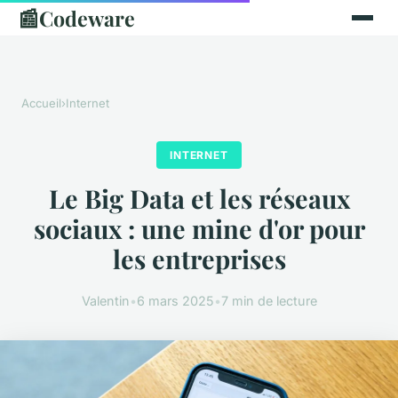
📰
Codeware
Accueil
›
Internet
INTERNET
Le Big Data et les réseaux
sociaux : une mine d'or pour
les entreprises
Valentin
•
6 mars 2025
•
7 min de lecture