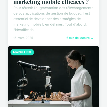
marketing mobile efficaces ?
Pour réussir l'augmentation des téléchargements
de vos applications de gestion de budget, il est
essentiel de développer des stratégies de
marketing mobile bien définies. Tout d'abord,
l'identificatio...
15 mars 2025
6 min de lecture →
MARKETING