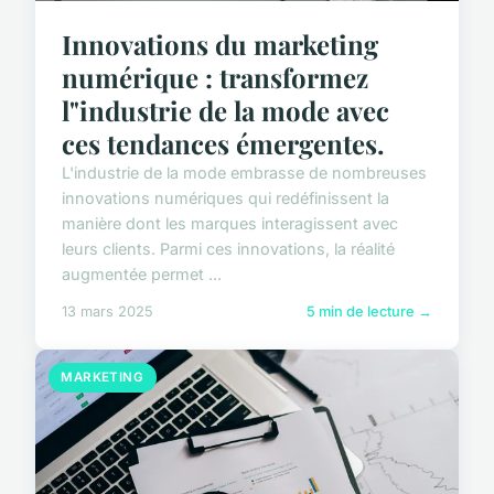
Innovations du marketing
numérique : transformez
l"industrie de la mode avec
ces tendances émergentes.
L'industrie de la mode embrasse de nombreuses
innovations numériques qui redéfinissent la
manière dont les marques interagissent avec
leurs clients. Parmi ces innovations, la réalité
augmentée permet ...
13 mars 2025
5 min de lecture →
MARKETING