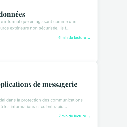
 données
urité informatique en agissant comme une
rce extérieure non sécurisée. Ils f...
6 min de lecture →
plications de messagerie
cial dans la protection des communications
ù les informations circulent rapid...
7 min de lecture →