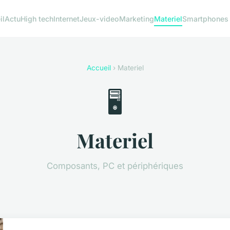
il
Actu
High tech
Internet
Jeux-video
Marketing
Materiel
Smartphones
Accueil
› Materiel
🖥️
Materiel
Composants, PC et périphériques