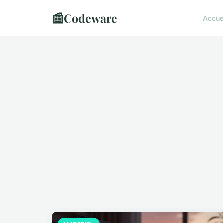
📰
Codeware
Accue