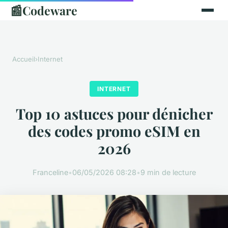
📰
Codeware
Accueil
›
Internet
INTERNET
Top 10 astuces pour dénicher
des codes promo eSIM en
2026
Franceline
•
06/05/2026 08:28
•
9 min de lecture