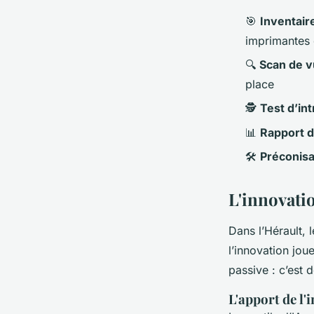
🎯
Inventair
imprimantes 
🔍
Scan de v
place
🕵️
Test d’in
📊
Rapport d
🛠️
Préconisa
L'innovatio
Dans l’Hérault, l
l’innovation jou
passive : c’est d
L'apport de l'i