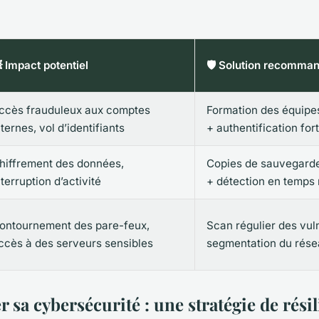
 Impact potentiel
🛡️ Solution recomma
ccès frauduleux aux comptes
Formation des équipes 
nternes, vol d’identifiants
+ authentification for
hiffrement des données,
Copies de sauvegard
nterruption d’activité
+ détection en temps 
ontournement des pare-feux,
Scan régulier des vuln
ccès à des serveurs sensibles
segmentation du rés
r sa cybersécurité : une stratégie de rési