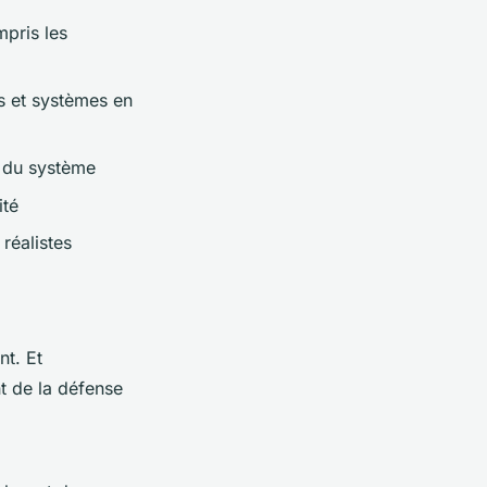
pris les
ls et systèmes en
n du système
ité
 réalistes
nt. Et
nt de la défense