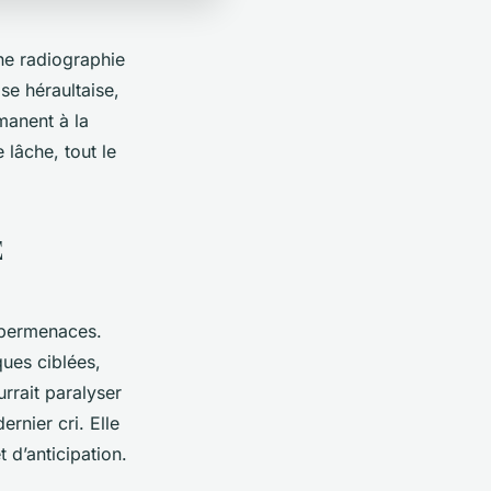
une radiographie
se héraultaise,
manent à la
 lâche, tout le
E
cybermenaces.
ques ciblées,
urrait paralyser
rnier cri. Elle
 d’anticipation.