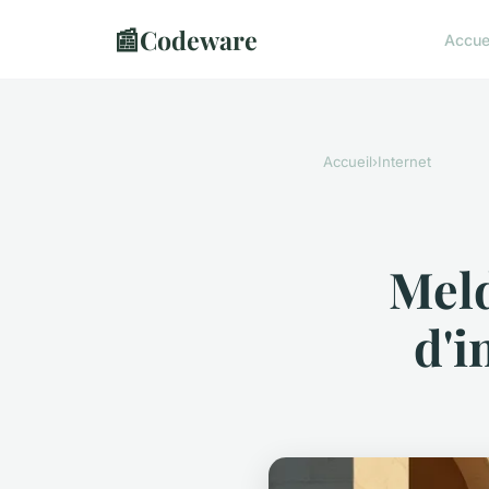
📰
Codeware
Accue
Accueil
›
Internet
Meld
d'i