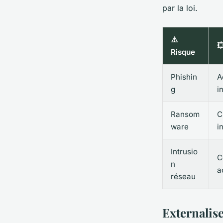
par la loi.
⚠️

Risque
Phishin
A
g
i
Ransom
C
ware
i
Intrusio
C
n
a
réseau
Externalise