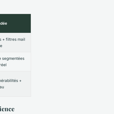
ndée
+ filtres mail
te
e segmentées
réel
érabilités +
eau
lience