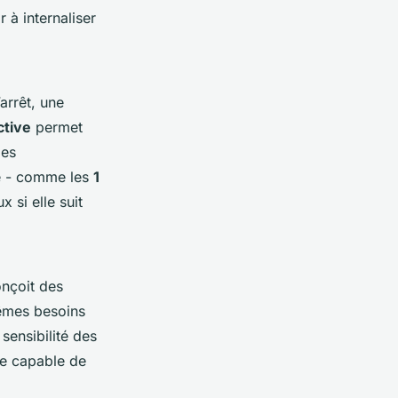
 à internaliser
arrêt, une
ctive
permet
les
te - comme les
1
 si elle suit
onçoit des
mêmes besoins
 sensibilité des
ire capable de