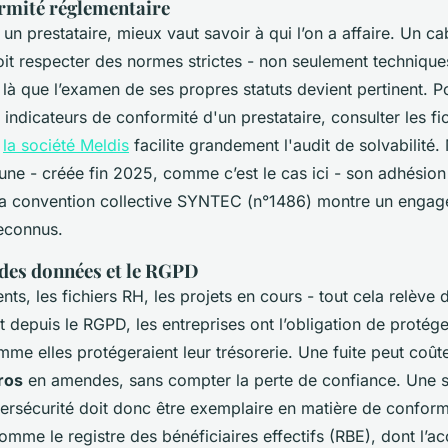
ormité réglementaire
 un prestataire, mieux vaut savoir à qui l’on a affaire. Un ca
oit respecter des normes strictes - non seulement technique
t là que l’examen de ses propres statuts devient pertinent. P
s indicateurs de conformité d'un prestataire, consulter les fic
e
la société Meldis
facilite grandement l'audit de solvabilité
eune - créée fin 2025, comme c’est le cas ici - son adhésio
a convention collective SYNTEC (n°1486) montre un engag
econnus.
 des données et le RGPD
nts, les fichiers RH, les projets en cours - tout cela relève 
t depuis le RGPD, les entreprises ont l’obligation de protég
me elles protégeraient leur trésorerie. Une fuite peut coût
uros
en amendes, sans compter la perte de confiance. Une s
bersécurité doit donc être exemplaire en matière de confor
omme le registre des bénéficiaires effectifs (RBE), dont l’a