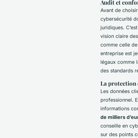
Audit et conf
Avant de choisir
cybersécurité d
juridiques. C’es
vision claire de
comme celle d
entreprise est j
légaux comme l
des standards r
La protection
Les données clie
professionnel. E
informations com
de milliers d’e
conseille en cy
sur des points c