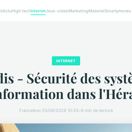
il
Actu
High tech
Internet
Jeux-video
Marketing
Materiel
Smartphones
INTERNET
is - Sécurité des sys
nformation dans l'Hér
Franceline
•
23/06/2026 10:33
•
8 min de lecture