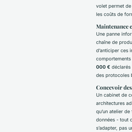
volet permet de 
les coûts de fo
Maintenance e
Une panne inform
chaîne de produc
d’anticiper ces 
comportements d
000 €
déclarés 
des protocoles b
Concevoir des
Un cabinet de co
architectures a
qu’un atelier de 
données - tout c
s’adapter, pas u