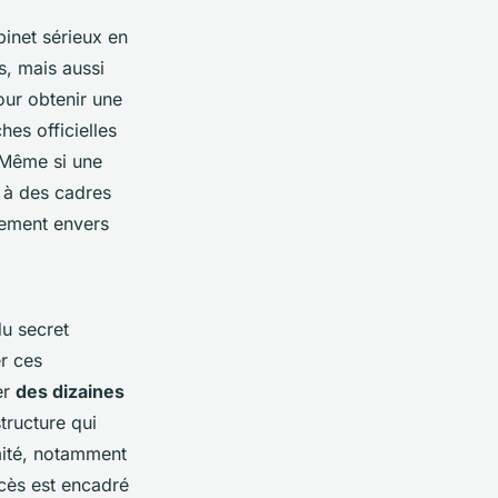
binet sérieux en
s, mais aussi
our obtenir une
hes officielles
. Même si une
n à des cadres
ement envers
du secret
er ces
er
des dizaines
tructure qui
mité, notamment
ccès est encadré