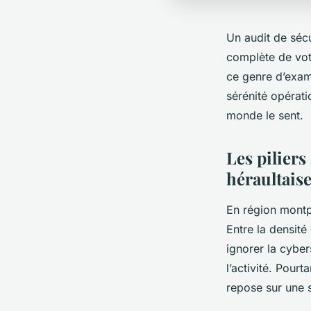
Un audit de sécu
complète de votr
ce genre d’exam
sérénité opérati
monde le sent.
Les piliers
héraultais
En région montp
Entre la densité
ignorer la cyber
l’activité. Pour
repose sur une s