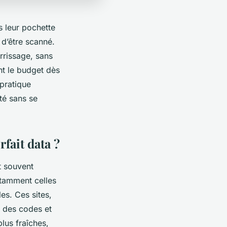
s leur pochette
 d’être scanné.
rrissage, sans
ent le budget dès
 pratique
té sans se
fait data ?
t souvent
otamment celles
es. Ces sites,
n des codes et
plus fraîches,