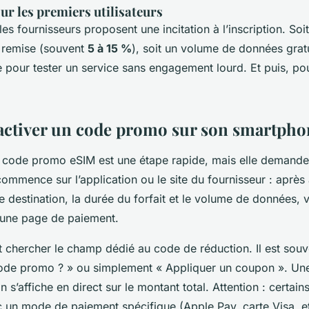
ur les premiers utilisateurs
es fournisseurs proposent une incitation à l’inscription. Soi
 remise (souvent
5 à 15 %
), soit un volume de données gratu
e pour tester un service sans engagement lourd. Et puis, po
ctiver un code promo sur son smartpho
un code promo eSIM est une étape rapide, mais elle demande
commence sur l’application ou le site du fournisseur : après 
e destination, la durée du forfait et le volume de données, 
 une page de paiement.
aut chercher le champ dédié au code de réduction. Il est souve
de promo ? » ou simplement « Appliquer un coupon ». Une
on s’affiche en direct sur le montant total. Attention : certai
c un mode de paiement spécifique (Apple Pay, carte Visa, et