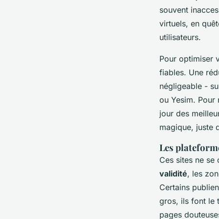
souvent inaccess
virtuels, en quê
utilisateurs.
Pour optimiser 
fiables. Une réd
négligeable - s
ou Yesim. Pour r
jour des meille
magique, juste d
Les plateform
Ces sites ne se 
validité
, les zo
Certains publien
gros, ils font le
pages douteuses