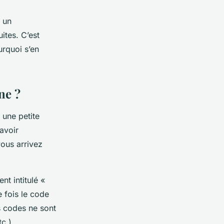
t un
ites. C’est
urquoi s’en
ne ?
 une petite
avoir
vous arrivez
nt intitulé «
 fois le code
ns codes ne sont
c.).