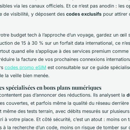
ibles via les canaux officiels. Et ce n’est pas anodin : les 
te de visibilité, y déposent des
codes exclusifs
pour attirer
votre budget tech à l’approche d’un voyage, gardez un œil 
uction de 15 à 30 % sur un forfait data international, ce n’e
urtout quand elle s’applique à des services premium comme 
éduire la facture de vos prochaines connexions internationa
urs
codes promo eSIM
est consultable sur ce guide spécialis
e la veille bien menée.
es spécialisées en bons plans numériques
contentent pas d’annoncer des réductions. Ils analysent la
d
nes couvertes, et parfois même la qualité du réseau derrière
t même des tests terrain, avec débits mesurés sur plusieurs
 tri à votre place. Et côté sécurité, c’est un atout : moins on 
 à la recherche d’un code, moins on risque de tomber sur 