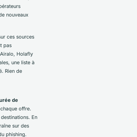
opérateurs
 de nouveaux
sur ces sources
st pas
Airalo, Holafly
les, une liste à
é. Rien de
urée de
 chaque offre.
 destinations. En
traîne sur des
du phishing.