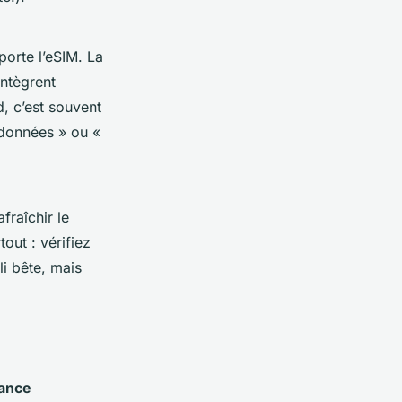
orte l’eSIM. La
ntègrent
, c’est souvent
 données » ou «
fraîchir le
tout : vérifiez
i bête, mais
rance