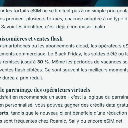
sur les forfaits eSIM ne se limitent pas à un simple pource
les prennent plusieurs formes, chacune adaptée à un type 
r. Savoir les identifier, c’est déjà économiser malin.
isonnières et ventes flash
smartphones ou les abonnements cloud, les opérateurs eSI
ements commerciaux. Le Black Friday, les soldes d’été ou la
es remises jusqu’à
30 %
. Même les périodes de vacances sc
ventes flash ciblées. Ce sont souvent les meilleurs moment
e durée à prix réduit.
 parrainage des opérateurs virtuels
atisfait en recommande un autre - c’est la logique du parrai
en personnalisé, vous pouvez gagner des crédits data gratui
erts
, tandis que le nouveau client bénéficie d’une réduction
es sont fréquentes chez Roamic, Saily ou encore eSIM.net.