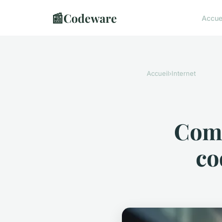
📰
Codeware
Accue
Accueil
›
Internet
Comm
co