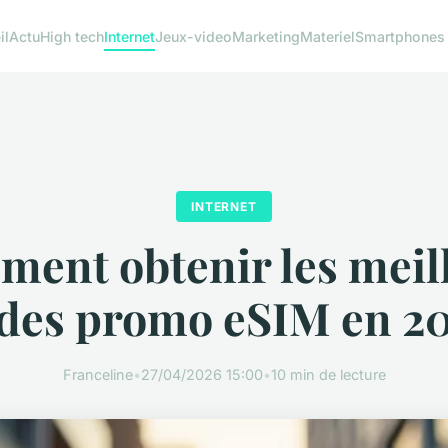
il
Actu
High tech
Internet
Jeux-video
Marketing
Materiel
Smartphones
INTERNET
ent obtenir les meil
des promo eSIM en 2
Franceline
•
27/04/2026 15:00
•
10 min de lecture