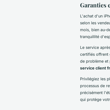
Garanties e
L'achat d'un i
selon les vende
mois, bien au-de
tranquillité d'e
Le service aprè
certifiés offren
de problème et 
service client f
Privilégiez les 
processus de reto
précisément l'é
qui protège votr