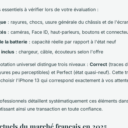
s essentiels à vérifier lors de votre évaluation :
que
: rayures, chocs, usure générale du châssis et de l'écra
tés
: caméras, Face ID, haut-parleurs, boutons et connecte
 la batterie
: capacité réelle par rapport à l'état neuf
 inclus
: chargeur, câble, écouteurs selon l'offre
tation universel distingue trois niveaux :
Correct
(traces d
ures peu perceptibles) et Perfect (état quasi-neuf). Cette 
choisir l'iPhone 13 qui correspond exactement à vos attente
ofessionnels détaillent systématiquement ces éléments dans
issant ainsi une transaction en toute confiance.
actuels du marché français en 2025