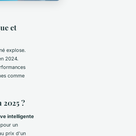
ue et
nné explose.
en 2024.
performances
ormes comme
n 2025 ?
ive intelligente
 pour un
au prix d'un