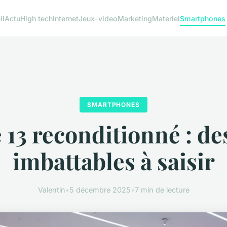
il
Actu
High tech
Internet
Jeux-video
Marketing
Materiel
Smartphones
SMARTPHONES
 13 reconditionné : des
imbattables à saisir
Valentin
•
5 décembre 2025
•
7 min de lecture