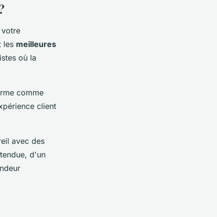
?
 votre
t les
meilleures
stes où la
teforme comme
périence client
reil avec des
étendue, d'un
endeur