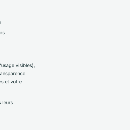
n
urs
'usage visibles),
transparence
s et votre
 leurs