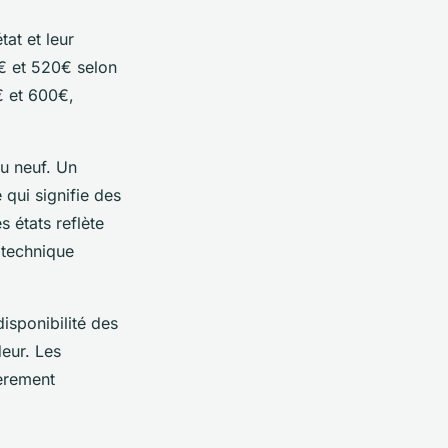
at et leur
€ et 520€ selon
€ et 600€,
u neuf. Un
qui signifie des
s états reflète
 technique
disponibilité des
eur. Les
gèrement