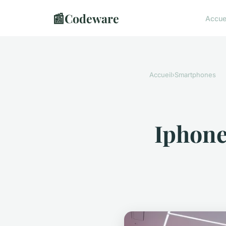
📰
Codeware
Accue
Accueil
›
Smartphones
Iphone